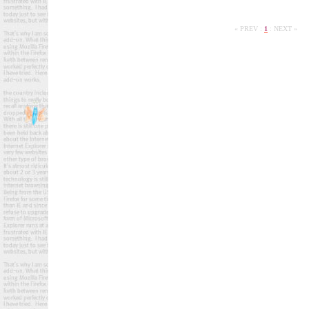
« PREV
:
1
:
NEXT »