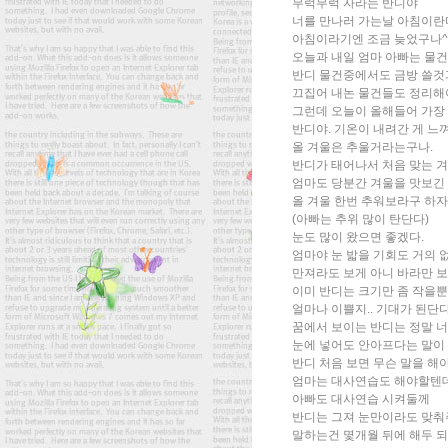
무럭무럭 자라는 반디야
너를 만나러 가는날 아침이란
아침이라기엔 조금 늦었구나^
오늘과 내일 엄마 아빠는 물건
반디 물건중에서도 금방 쓸것
끄집어 내논 물건들도 정리해
그런데 오늘이 올해들어 가장
반디야. 기온이 내려간 게 느
올 겨울은 추울거라는구나.
반디가 태어나서 처음 맞는 
엄마도 당분간 겨울을 맛보긴
올 겨울 한번 추워보라구 하자
(아빠는 추위 많이 탄단다)
눈도 많이 왔으면 좋겠다.
엄마야 눈 밟을 기회도 거의 
만져라도 보게 아니 바라만 
이미 반디는 크기만 좀 작을
얼마나 이쁠지.. 기대가 된단다
꿈에서 보이는 반디는 정말 
눈에 넣어도 안아프다는 말이
반디 처음 보면 무슨 말을 해
엄마는 대사연습도 해야할텐데
아빠도 대사연습 시켜둘께
반디는 그져 눈만이라도 맞춰주
말하는건 몇개월 뒤에 해두 