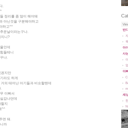
다.
^
Ca
들 정리를 좀 많이 해야돼
과 아닌것을 구분해야하고
Vie
야하고^^
반
 추운날이라는구나.
껴지니?
겨울인데
아
 힘들테니
사
꾸나.
아
없겠지만
C
보기라도 하게
뿐 거의 태어난 아기들과 비슷할텐데
B
.
m
너무 이뻐서
세
 실감나던데
야할지
N
^^
면 돼.
되니까