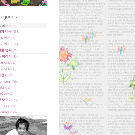
tegories
w all
(415)
디와 나무
(255)
자라면서
(70)
육아일기
(185)
이들 솜씨
(31)
는 이야기
(82)
아빠생각
(42)
엄마생각
(40)
빠창고
(22)
omputer
(19)
aking
(3)
e2day
(0)
상 모으기
(25)
한국에서
(22)
icaragua
(3)