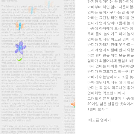
하지만 첫마디는 꼭 엄마여야
아빠부터 하면 엄마 서운해할
엄마는 놀이기구 타는걸 좋
아빠는 그런걸 타면 멀미를 
반디가 엄마 닮아야 함께 놀
나중에 아빠에게 도시락과 짐
우리 둘이 놀이기구 타며 놀자
엄마는 반디랑 하고픈 것이 
반디가 자라기 전에 옷 만드는
그래야 엄마 어릴때 반디 외
이쁜 반디만을 위한 옷을 만
엄마가 외할머니께 열심히 배
이제 엄마는 아빠를 깨워야겠
반디가 배고프다고 하는구나^
아빠가 쉬는날이라고 조금 늦
아빠 깨워서 반디랑 셋이 맛난
반디는 꼭 음식 먹고나면 좋
엄마처럼 먹보면 어쩌나...
그래도 이쁜 먹보겠지. 나중에
40여일 남은 날동안 뱃속에서
1월에 보자^^
-배고픈 엄마가-