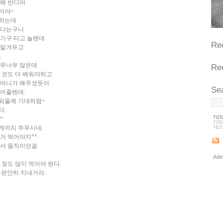
 해 반디야
거야~
아하는데
한다는구나
이기구 타고 놀텐데
Re
 맡겨두고
.
너무너무 많은데
Re
 것도 더 배워야하고
할머니가 해주셨듯이
Se
들어줄텐데.
워둘께 기대하렴~
다.
TOT
^
TOD
게까지 주무시네.
YES
거 먹어야지^^
아서 움직이던걸
Adm
 젖도 많이 먹어야 된다.
 편안히 지내거라.