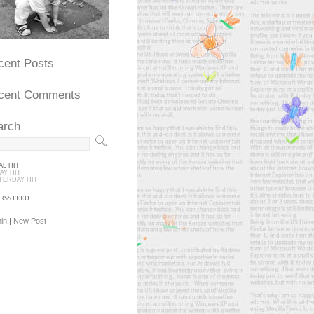
cent Posts
cent Comments
arch
AL HIT
AY HIT
TERDAY HIT
RSS FEED
in
|
New Post