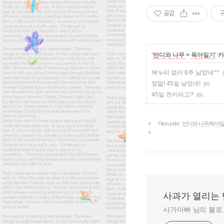
공감
'
반디와 나무
>
육아일기
' 
에누리 없이 6주 남았네^^
정말! 45일 남았네!
(0)
45일 전이라고?
(0)
Filed under :
반디와 나무/육아
사과가 열리는 
사가아빠 님의 블로