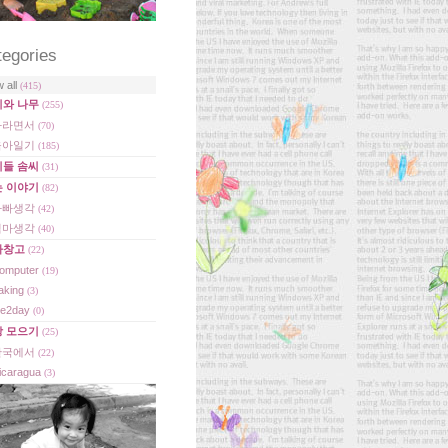
tegories
w all
(415)
디와 나무
(255)
자라면서
(70)
육아일기
(185)
이들 솜씨
(31)
는 이야기
(82)
아빠생각
(42)
엄마생각
(40)
빠창고
(22)
omputer
(19)
aking
(3)
e2day
(0)
상 모으기
(25)
한국에서
(22)
icaragua
(3)