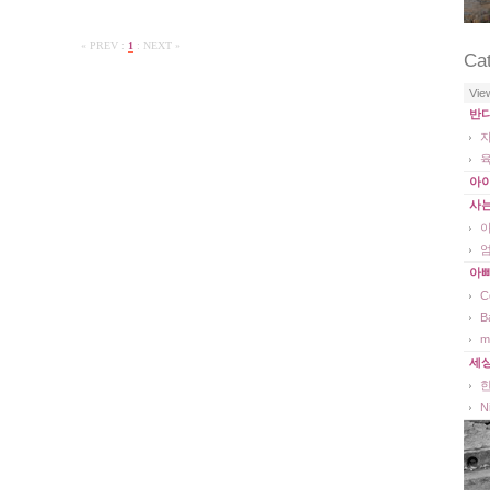
« PREV
:
1
:
NEXT »
Ca
Vie
반
아
사
아
C
B
m
세
N