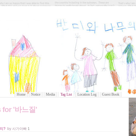
사과가 열리는 반디와 나무의 집
Home
Notice
Media
Tag List
Location Log
Guest Book
s for '바느질'
지?
by 사가아빠
1