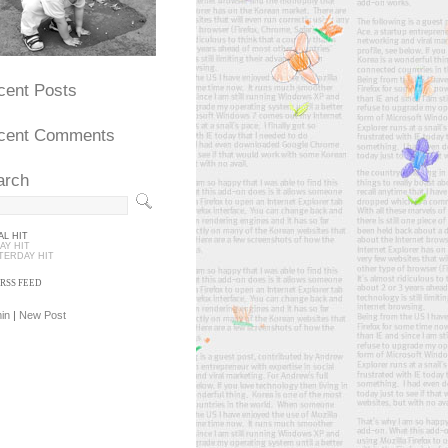
cent Posts
cent Comments
arch
AL HIT
AY HIT
TERDAY HIT
RSS FEED
in
|
New Post