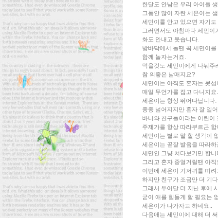
한달도 안남은 우리 아이들 
그동안 많이 자란 세은이는 샘
세민이를 안고 있으면 자기도
그러면서도 아침마다 세민이
화도 안내고 웃습니다.
방바닥에서 놀땐 꼭 세민이를
함께 놀자는거죠.
먹을것도 세민이에게 나눠주려
참 의좋은 남매지요?
세민이는 아직도 혼자는 못섭
매일 무언가를 집고 다니지요.
세은이는 항상 뛰어다닙니다.
종종 넘어지지만 혼자 잘 일어
바니와 친구들이라는 어린이
주제가를 항상 따라부르곤 합
세민이는 별로 말 할 생각이 
세은이는 곧잘 발음을 따라하
세민인 그냥 쳐다보기만 합니
그리고 혼자 중얼거릴땐 아직
이번에 세은이 기저귀를 띠려
하지만 친구가 조금만 더 기
그래서 두어달 더 지난 후에 
굳이 애를 힘들게 할 필요는 
세은이가 나가자고 하네요..
다음애는 세민이에 대해 더 써