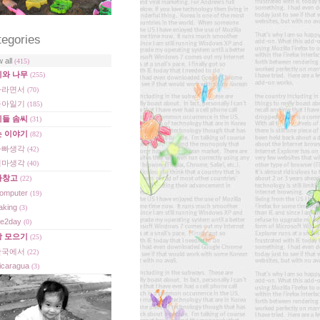
tegories
w all
(415)
디와 나무
(255)
자라면서
(70)
육아일기
(185)
이들 솜씨
(31)
는 이야기
(82)
아빠생각
(42)
엄마생각
(40)
빠창고
(22)
omputer
(19)
aking
(3)
e2day
(0)
상 모으기
(25)
한국에서
(22)
icaragua
(3)