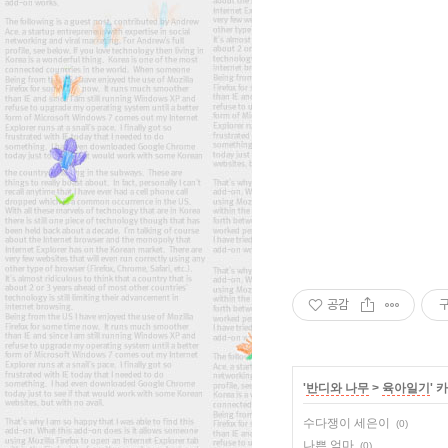
공감
'
반디와 나무
>
육아일기
' 
수다쟁이 세은이
(0)
나쁜 엄마
(0)