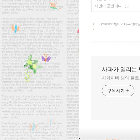
세민이 군인되다.
(0)
Filed under :
반디와 나무/육아
사과가 열리는 
사가아빠 님의 블로
구독하기