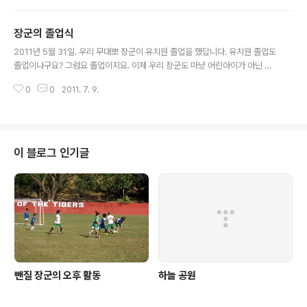
휴가가 되었어요. 애들 아빠는 끝내 시간을 내지 못하였고
지난 방학처럼 아이들을 아무데도 데려가지 못할까봐 우려
장군의 졸업식
되어 제가 아이들만 데리고 바닷가를 찾았습니다. 가족이
글 내용
다 함께하지 못한 아쉬움은 있지만 아이들이 즐겁게 지내
2011년 5월 31일. 우리 무대뽀 장군이 유치원 졸업을 했답니다. 유치원 졸업도
다 와서 정말 다행이었답니다. 리조트 가장 높은 곳에 위치
졸업이냐구요? 그럼요 졸업이지요. 이제 우리 장군도 마냥 어린아이가 아닌 학
만 작은 레스토랑에서 본 바닷가입니다. 바다가... 그리 푸
생이 된답니다. 여전히 또래 중에 어리고 약한 아이지만 졸업 가운을 입은 모습
르진 않죠? 후식을 손에 쥐고 나와서두 먹고있는 장군 저희
0
0
2011. 7. 9.
은 엄마 가슴을 뭉클하게 하기 충분했지요^^ 졸업식날.. 등교 하자마자 복도에
가족이 머문 방갈로 앞이네요. 저렇게 나무 의자와 탁자가
서 한컷^^ 뒤에 보이는 게시판엔 오늘 졸업하는 아이들 이름이 적혀있습니다.
있어요 공주님의 이쁜척~ ..
지난 일년간 이 게시판에 아이들 솜씨자랑이 있었지요. 장군과 오른쪽에 담임선
생님 미스 클라우디아 왼쪽엔 부담임인 미스 로사나입니다. 일년 내내 아이들을
사랑으로 보살펴 주셨습니다. 교실에서 누나와 한컷^^ 이제 졸업식장으로 장군
이 블로그 인기글
이 씩씩하게 걸어들어갑니다. 담임선생님과 교장선생님과 기념 사진^^ 졸업식
후 아이들을 위한 다..
뺀질 장군의 오후 활동
하늘 공원