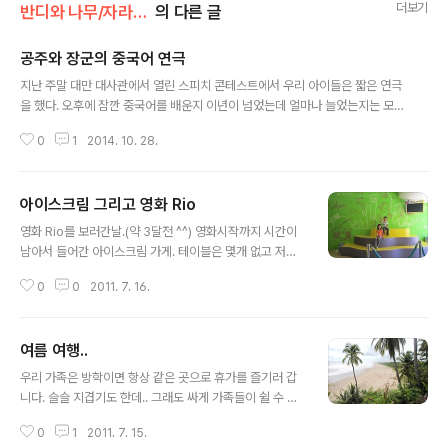
더보기
반디와 나무/자라면서
의 다른 글
공주와 장군의 중국어 연극
글 내용
지난 주말 대만 대사관에서 열린 스피치 콘테스트에서 우리 아이들은 짧은 연극
을 했다. 오후에 잠깐 중국어를 배운지 이년이 넘었는데 얼마나 늘었는지는 모
르겠고 내년에는 공주도 대회에 나갈 수 있으려나? 중국어 선생님과 한컷^^
0
1
2014. 10. 28.
아이스크림 그리고 영화 Rio
글 내용
영화 Rio를 보러간날.(약 3달전 ^^) 영화시작까지 시간이
남아서 들어간 아이스크림 가게. 테이블은 몇개 없고 저렇
게 아이들이 올라가서 놀수 있도록 가게를 꾸며놨습니다.
0
0
2011. 7. 16.
가게도 이쁘고 아이들도 좋아합니다. 아이스크림 가게도
이제 막 문을 열기 시작해서 진열이 다 안된 상태입니다. 그
래도 골라야지. 뭘 먹을까? 이거? 저거? 주문을 하고 나서
여름 여행..
기다리는 중.... 아이스크림은 안나오고 영화도 아직 시작안
글 내용
하고..... 저기 건너편으로 보이는 곳이 극장. 드디어 아이스
우리 가족은 방학이면 항상 같은 곳으로 휴가를 즐기러 갑
크림!!! 아빠아이스크림은 초코. 공주 아이스크림은 망고.
니다. 슬슬 지겹기도 한데.. 그래도 싸게 가족들이 쉴 수 있
장군과 엄마는 뭘 먹었는지 기억없네요. 드디어 영화시작!
는 곳이라서 매번 같은 곳을 찾게 되네요. Monterimar라
공주는 어디간겨?
0
1
2011. 7. 15.
는 바닷가의 리조트입니다. 이번에는 저와 아이들 셋만의