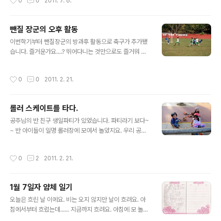
0
0
2011. 7. 6.
을 했습니다. 트랙을 돌더라도.. 순위와는 상관이 없구요^^
킥보드든 롤러블레이드는 뭐든 간에 자신이 할 수 있는 걸
이용하면 됩니다^^ 시작전 장군이 친구들과 앉아있네요^^
뺀질 장군의 오후 활동
오~ 승리를 위한 V?? 드디어 킥보드를 타고 장군 출발!! 출
글 내용
발 하자 마자 걸으면서 끌고 오다니 ㅠㅠ 이번엔 쌩~~ 엄
이번학기부터 뺀질장군의 방과후 활동으로 축구가 추가됐
마의 앵글을 벗어납니다. 사실 장군은 그리 잘타진 못해요^
습니다. 즐거운가요....? 뛰어다니는 것만으로도 즐거워 보
^ 그래도 흉내는 내죠? 공주도 출발했습니다~ 코너를 돌고
이지요. 물론 새카맣게 탈테고 넘어지기도 하겠지만 남자
있는 우리 공주님^^ 열심히 타는군요.. 사실 공주와 장군이
아이라면 무릇.. 신나게 뛰어놀기도 해야죠. 게다가 그룹내
작성시간
0
0
2011. 2. 21.
동시 진..
에 규칙이라든가 협동을 배우기도 좋을듯 합니다. 끝나기
20분쯤 전이면 아이들을 두 그룹으로 나누어서 경기를 시
킵니다. 포지션도 제멋대로.. 달리다가 지친 아이는 그냥 서
롤러 스케이트를 타다.
있기도 하고 때론 수비선수인냥 골대 앞에서 놀기도 하고
글 내용
나머지는 공 가는 대로 우르르~~ 몰려 다닙니다^^
공주님의 반 친구 생일파티가 있었습니다. 파티라기 보다~
~ 반 아이들이 일명 롤러장에 모여서 놀았지요. 우리 공주
님 장군님.. 태어나서 처음으로 롤러 스케이트를 탔네요. 시
작은 초보답게.. 바닥에 앉는걸로 하지요^^ 포즈만 보면 그
작성시간
0
2
2011. 2. 21.
럴듯 하지 않나요? ㅎㅎㅎ 친구야.. 나도 목말라.. 빨리 마시
고 좀 주라~ 엄마~ 나 넘어진거 아냐.. 바닥 쿠션 확인중이
야~ ㅎㅎㅎㅎ 이번에도.. 신발이 무거워서 좀 쉬는거에요~
1월 7일자 얌체 일기
주로 난간에 매달려서 다니는 장군.. 그래도 즐겁네요^^ 공
글 내용
주도.. 또 다른 아이들도 난간을 사랑하는 군요~ 열심히 난
오늘은 흐린 날 이에요. 비는 오지 않지만 날이 흐려요. 아
간 잡고 가다보면 언젠간 놓고 가는 날도 오겠지. 물론 초보
침에서부터 흐렸는데...... 지금까지 흐려요. 아침에 모 놀지
답게 시종일관 넘어지고 기어가고 난간에 매달리고 하지만
정했어요. 그런데 세민이가 울었어요. 그레서 골르라고 했