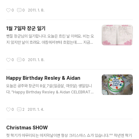
아이들은 겁도 없고 배우기도 빨리 배우더군요. 사실 카메
어요. Racers 논데요. 그레서 Racers을 놀았어요. 놀다
작성시간
0
0
2011. 1. 8.
라의 배터리..
가 네가 딕시어네리를 읽자고 했어요. 그리고 밥 먹고 치카
를 하고 가게에 와서 읽기를 쓰고 있어요. 끝 1월 7일자 우
리 얌체 공주님 일기입니다. 일단 무슨말인지 읽을만은 하
1월 7일자 장군 일기
지요? ㅎㅎㅎㅎ 좀 어색한 표현들.. 약간의 틀린 글자들은
글 내용
이쁘게 봐주세요.
뺀질 장군님의 일기랍니다. 오늟은 흐린 날 이에요. 비는 오
지 않지만 날이 흐려요. 아침에서부터 흐렸는데...... 지금까
지 흐려요. 아침에 모 놀지 정했어요. 그런데 누나는 놀고
있었어요. (누나 혼자 놀았단 거랍니다) 그러고 나는 책을
작성시간
0
0
2011. 1. 8.
읽고 놀고 글앴어요. 그런고 누나는 계속 Jenga 놀고 있었
어요. 나는 내 장난감을러 놀고 있었어요. 누나는 누나 장난
감을 놀고 있었어요. 집에서 개란 밥 먹고 글앴어요. 가게
Happy Birthday Resley & Aidan
에서는 점심 먹을 거에요. 아무래도 장군 일기는 더 어색하
글 내용
네요. 게다가... 공주 일기와 비교하면... ㅎㅎㅎㅎ 위에 몇줄
오늘은 공주와 장군의 8살,7살(일곱살, 여섯살) 생일입니
은 누나 일기를 그대로 배꼈다는 걸 알 수 있습니다. 그래도
다. "Happy Birthday Resley & Aidan CELEBRATE"
전부 배껴쓰지는 않았네요. 장하다 우리 아들~
아이들 생일이 같은날이다 보니 이렇게 케잌하나로 해결합
니다. 그래서 초는 숫자초를 두개를 켜든지 아니면 이렇게
작성시간
0
2
2011. 1. 4.
문자초로 합니다. 너무 단 케잌때문에(보통 이나라 케잌은
상상을 초월할 정도로 달아서 별로 먹고 싶지 않죠) 저녁을
대충 먹었습니다. 그래도 아이들은 좋습니다. 맛보다는 기
Christmas SHOW
분이니까요 ^^ 생일이라고 넥타이도 매고 기분이 좋습니
글 내용
다.(넥타이가 돌아갔네.....) 공주는 드레스를 입었죠 ^^ 잘
첫 학기가 마무리되는 마지막날이면 항상 크리스마스 쇼가 있습니다.^^ 작년엔 학기