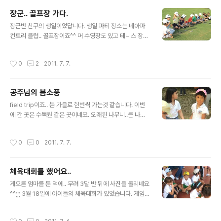
겁니다^^ 공주도 그 댄스학원을 4살부터 다녔으니 어언 4년을 다닌 나름 또래 베테
장군.. 골프장 가다.
랑이었지요. 공주가 처음에 좀 섭섭해하긴 했지만 당나귀는 정말 사랑스러웠습니다^
글 내용
^ 공연 중 영상이나 사진은 없습니다만 이제부터 사랑스런 당나귀를..
장군반 친구의 생일이었답니다. 생일 파티 장소는 네아파
컨트리 클럽.. 골프장이죠^^ 머 수영장도 있고 테니스 장도
있긴 하더라는~ 우리 가족 중 골프 클럽을 잡아보는 사람
이 생기다니.. 그것도 가족 중 제일 꼬마가 말입니다^^ 일단
작성시간
0
2
2011. 7. 7.
시작은 소심하게 V 골프장이란 데가 저렇게 생겼군요.. 가
운데가 생일인 친구 로베르토 입니다. 오른쪽 아이는.. 글쎄
요 우리반 애는 아니군요 아이들을 모아놓고 선생님이 골
공주님의 봄소풍
프 강습을 시작했습니다. 장군 앞에 주어진 공입니다^^ 어
글 내용
딜 어떻게 쳐야할까나..? 엄마 이렇게 하는거야~~ 일단 기
field trip이죠.. 봄 가을로 한번씩 가는것 같습니다. 이번
본적으로 설명들은 폼이긴 한데... 선생님이 한명씩 요령을
에 간 곳은 수목원 같은 곳이네요. 오래된 나무니..큰 나무
알려줍니다. 제법.. 골퍼 같은가요? 같은 반 친구 디에고입
니.. 보여주며 설명들을 하는데.. 제 눈엔 다 그게 그거이고
니다. 자리를 옮겨서 다시 설명에 들어갔어요. 그러나..아이
~ ㅎㅎㅎ 찍고 보니 사진은 더욱 그게 그거라서 조용히 패
작성시간
0
0
2011. 7. 7.
들의 집중력은 ..
쓰~ 우리 공주님과.. 공주님의 베프인 소피아^^ 아이들이
게임을 합니다. 빙 둘러서서..술래는 처음에 눈을 감고 누군
가 한명이 시작한 동작을 모든 아이들이 따라하지요. 술래
체육대회를 했어요..
는 동작을 시작하는 사람을 알아내는 게임입니다. 공주님
글 내용
도 열심히 따라하는데... 동작이 좀 유쾌하네요 ㅎㅎ 아이들
게으른 엄마를 둔 덕에.. 무려 3달 반 뒤에 사진을 올리네요
이 모여서 뭔가를 봅니다. 으....................... 지렁이네요 지
^^;;; 3월 18일에 아이들의 체육대회가 있었습니다. 게임은
렁이가 자연에 얼마나 좋은 지 설명을 들었지요. 도마뱀이
학년 별로 진행이 되지만 올해는 게임 프로그램은 똑같았
죽은척 합니다. 자신을 보호하기 위한 위장..
어요. 입학준비반과 1학년은 트랙 도는 레이스와 소프트볼
작성시간