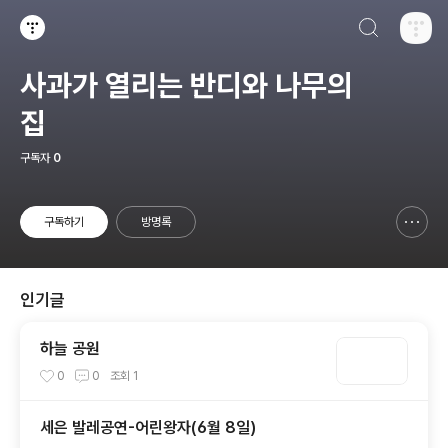
검색하기
티스토리
사과가 열리는 반디와 나무의
집
구독자
0
구독하기
방명록
신고하기 레이어
열기
인기글
하늘 공원
0
0
조회
1
세은 발레공연-어린왕자(6월 8일)