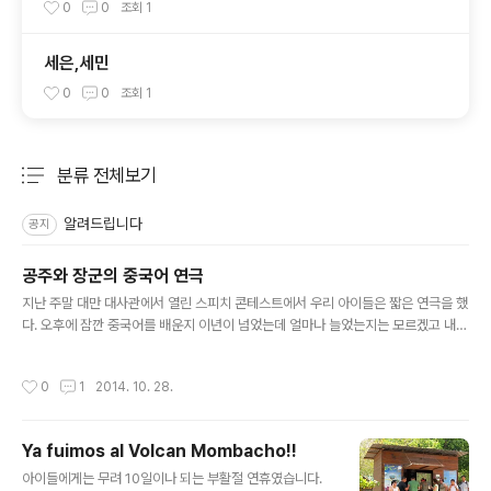
0
0
조회
1
세은,세민
0
0
조회
1
분류 전체보기
주요 글 목록
알려드립니다
공지
공주와 장군의 중국어 연극
글 내용
지난 주말 대만 대사관에서 열린 스피치 콘테스트에서 우리 아이들은 짧은 연극을 했
다. 오후에 잠깐 중국어를 배운지 이년이 넘었는데 얼마나 늘었는지는 모르겠고 내년
에는 공주도 대회에 나갈 수 있으려나? 중국어 선생님과 한컷^^
작성시간
0
1
2014. 10. 28.
Ya fuimos al Volcan Mombacho!!
글 내용
아이들에게는 무려 10일이나 되는 부활절 연휴였습니다.