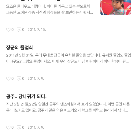
다 함께하지 못한 아쉬움은 있지만 아이들이 즐겁게 지내
글 내용
다 와서 정말 다행이었답니다. 리조트 가장 높은 곳에 위치
요즈은 클라우드 바람이다. 아이들 키우고 있는 부모로서
만 작은 레스토랑에서 본 바닷가입니다. 바다가... 그리 푸
그동안 모아온 각종 사진과 영상들을 잘 보관하는게 쉽지
르진 않죠? 후식을 손에 쥐고 나와서두 먹고있는 장군 저희
않았다. 지금은 Sky Drive를 사용하고 있는데 Sky Driv
가족이 머문 방갈로 앞이네요. 저렇게 나무 의자와 탁자가
e의 가장 큰 단점이라면 파일당 제한용량이 50M라는 것
작성시간
0
0
2011. 7. 15.
있어요 공주님의 이쁜척~ ..
이다. 제공용량도 25G로 50G의 다음에는 미치지 못한
다. 사진은 아무런 문제가 없지만 영상은 그렇지가 못하다.
아이들이 하는 행사에서 찍은 영상은 기본이 50M는 훌쩍
장군의 졸업식
넘는다. 이런 상황에서 Tistory에서 Daum 클라우드 이
글 내용
벤트를 진행중이다. 기본이 50G의 적지 않은 용량에서 10
2011년 5월 31일. 우리 무대뽀 장군이 유치원 졸업을 했답니다. 유치원 졸업도 졸업
0G(메일 포함 200G) 이벤트를 하고 있는 것이다. 무엇보
이냐구요? 그럼요 졸업이지요. 이제 우리 장군도 마냥 어린아이가 아닌 학생이 된답
다 Daum은 파일당 제한 용량이 200M라는게 내겐 큰 매
니다. 여전히 또래 중에 어리고 약한 아이지만 졸업 가운을 입은 모습은 엄마 가슴을
력으로 다가온다. 이런 조건이라면 그동안 컴퓨터에서 용
뭉클하게 하기 충분했지요^^ 졸업식날.. 등교 하자마자 복도에서 한컷^^ 뒤에 보이
작성시간
0
0
2011. 7. 9.
량만 차지하고 ..
는 게시판엔 오늘 졸업하는 아이들 이름이 적혀있습니다. 지난 일년간 이 게시판에
아이들 솜씨자랑이 있었지요. 장군과 오른쪽에 담임선생님 미스 클라우디아 왼쪽엔
부담임인 미스 로사나입니다. 일년 내내 아이들을 사랑으로 보살펴 주셨습니다. 교실
공주.. 당나귀가 되다.
에서 누나와 한컷^^ 이제 졸업식장으로 장군이 씩씩하게 걸어들어갑니다. 담임선생
글 내용
님과 교장선생님과 기념 사진^^ 졸업식 후 아이들을 위한 다..
지난 5월 21일,22일 양일간 공주의 댄스학원에서 쇼가 있었습니다. 이번 공연 내용
은 '피노키오'였어요. 공주가 맡은 역은 피노키오가 학교를 빼먹고 놀러가서 당나귀
가 되는 부분에서 다른 당나귀였답니다. 공주 클래스에서 8명이 당나귀로 뽑혔고 클
래스의 나머지 아이들은 인형이 되었지요. 공주는 정말 서운해 했어요. 아무리 생각
작성시간
0
0
2011. 7. 9.
해도 당나귀는 이쁘지가 않을테니 인형이 하고 싶었지요. 당나귀로 뽑힌 아이들이 나
름 그반에서 오래한 잘하는 아이들이었는데 공주에겐 이쁜 역을 맡는게 더 중요했던