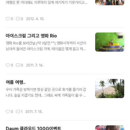
여행은 못 가더래도 지루하지 않게 여기저기 기웃거리고
다녔지요^^ 그렇게 기웃거린 장소 중 하나가 'Volcan Mo
mbacho'입니다. 사실 휴화산인지 사화산인지는 모르겠
작성시간
0
0
2012. 4. 10.
고 연기가 모락모락 나는 구멍이 몇개 있다는 걸 제외하곤
그냥 산이라고 볼 수 있습니다. 매표소입구입니다. 우리 장
군 살짝 등장했네요^^ 진정 산에 오르려면 걸어야겠지만..
아이스크림 그리고 영화 Rio
^^ 일단 정상까지 저 터프해(?)보이는 트럭을 타고 가기로
글 내용
했습니다^^ 트럭을 타고 20분쯤 가면 잠시 쉬어가는 곳이
영화 Rio를 보러간날.(약 3달전 ^^) 영화시작까지 시간이
있습니다. 저렇게 커피를 시음할 수 있게 해줍니다만.. 이유
남아서 들어간 아이스크림 가게. 테이블은 몇개 없고 저렇
인즉 맛을 보고 사라는 뜻이죠^^ 아이들이 앉아 있는 곳에
게 아이들이 올라가서 놀수 있도록 가게를 꾸며놨습니다.
서는 저런 풍경이 보입니다. 'Las Flores' 꽃이라는 뜻입
가게도 이쁘고 아이들도 좋아합니다. 아이스크림 가게도
작성시간
0
0
2011. 7. 16.
니다. 커피..
이제 막 문을 열기 시작해서 진열이 다 안된 상태입니다. 그
래도 골라야지. 뭘 먹을까? 이거? 저거? 주문을 하고 나서
기다리는 중.... 아이스크림은 안나오고 영화도 아직 시작안
여름 여행..
하고..... 저기 건너편으로 보이는 곳이 극장. 드디어 아이스
글 내용
크림!!! 아빠아이스크림은 초코. 공주 아이스크림은 망고.
우리 가족은 방학이면 항상 같은 곳으로 휴가를 즐기러 갑
장군과 엄마는 뭘 먹었는지 기억없네요. 드디어 영화시작!
니다. 슬슬 지겹기도 한데.. 그래도 싸게 가족들이 쉴 수 있
공주는 어디간겨?
는 곳이라서 매번 같은 곳을 찾게 되네요. Monterimar라
는 바닷가의 리조트입니다. 이번에는 저와 아이들 셋만의
작성시간
0
1
2011. 7. 15.
휴가가 되었어요. 애들 아빠는 끝내 시간을 내지 못하였고
지난 방학처럼 아이들을 아무데도 데려가지 못할까봐 우려
되어 제가 아이들만 데리고 바닷가를 찾았습니다. 가족이
Daum 클라우드 100G이벤트