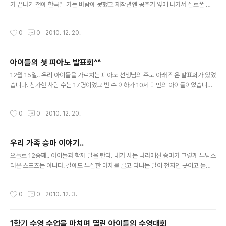
어울리죠!! 다정한 누이동생입니다. 장군의 표정이 이상해
가 끝나기 전에 한국엘 가는 바람에 못했고 재작년엔 공주가 앞에 나가서 실로폰 연
집니다. 초(심지)가 작아서 벌써 불이 꺼지고 있습니다. "아
주를 했었지요~ 이번에도 어김없이 크리스마스 쇼를 했습니다. 맨처음은 공주가 있
빠 언제까지 사진만 찍을 거예요~~ 불 다 꺼지잖아요~"..
는 1학년들의 Hello라는 곡이었는데 세계 여라 나라 언어로 인삿말이 있는 노래네
작성시간
0
0
2010. 12. 20.
요. 그래서 1학년 아이들은 각자 자기나라의 민속 의상을 입었습니다. 공연 전 자리에
앉아서..참 시리어스 하죠? 이 아이는 작년에 같은 반 친구였던 Mariana 입니다. 페
루 아이죠^^ 벌떡 일어서서.. 뭘봐? 공주 옆에 있는 남자 아이도 한국 아이입니다^^
아이들의 첫 피아노 발표회^^
민속 의상이 아니면 축구 의상이라도 입나 보네요^^ 자~~ 이제 무대에 올랐습니다.
글 내용
어! 공주가 맨 끝이네요~ 아이들 율동 모습..
12월 15일.. 우리 아이들을 가르치는 피아노 선생님의 주도 아래 작은 발표회가 있었
습니다. 참가한 사람 수는 17명이었고 반 수 이하가 10세 미만의 아이들이었습니다^
^ 아주 작은 발표회였지요.. 아이들 연주곡도 짧고^^ 아이들은 주로 크리스마스 곡을
연주하였고 큰 아이들은 좀 자유로운 선곡이 이어졌네요. 이루마의 곡도 두개나 있었
작성시간
0
0
2010. 12. 20.
습니다. 2번째로 등장한 우리 장군의 연주곡은 We wish you are merry christ
mas! 4번째로 등장한 공주님의 연주곡은 차이코프스키의 발레곡 '호두까기 인형'
중에 '사탕인형의 춤'이었습니다. 대기 중인건 좋은데 모처럼 차려입고 바닥에 철퍼
우리 가족 승마 이야기..
덕~ 그새 연주 끝난 우리 장군^^ 공주도 연주 끝났답니다~ 인사하는 피아노 선생님..
글 내용
장군은 왜 같이 있는지? 낡은..
오늘로 12승째.. 아이들과 함께 말을 탄다. 내가 사는 나라에선 승마가 그렇게 부담스
러운 스포츠는 아니다. 길에도 부실한 마차를 끌고 다니는 말이 천지인 곳이고 물론..
승마용 말과는 비교가 안되지만^^ 그동안 평보를 배웠고.. 경속보와 좌속보를 배웠
다. 본명은 룩스라는데.. 학생들 간에 '마에스트로'로 불리는 말과 함께 가끔 구보를
작성시간
0
0
2010. 12. 3.
연습했다. 마에스트로는 처음 말을 타는 사람에게 먼저 태우는 말이다. 성정이 훌륭
하셔서..초보자들을 안심시키는 능력이 있나보다. 체형도 좀 다르다는 생각이 드는데
나만의 착각일 수도 있다. 마에스트로는 배가 좀 더 좌우로 불룩하달까.. 이상하게 다
1학기 수영 수업을 마치며 열린 아이들의 수영대회