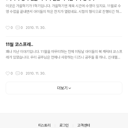
른 말보다 안정감이 있다^^ 마에스트로를 탈 때는 조교가 긴 줄로 말 속도를 조절하
글 내용
면서 설명을 하고 등자를 쓰지 않는다. 남의 ..
이곳은 가을학기가 1학기입니다. 가을학기엔 체육 시간에 수영이 있지요. 11월로 수
영 수업을 끝내면서 아이들의 작은 잔치가 열렸네요. 시합의 형식으로 진행되긴 하지
만 25M를 완주하기만 하면 아이들에겐 메달이 수여됩니다. 이제 곧 수영대회가 시
작됩니다. 아직은 삼삼오오 모여서 노는 아이들 공주의 베프인 나탈리.. 대만 아이지
작성시간
0
0
2010. 11. 30.
요^^ 공부도 잘하고 운동도 잘하는 아이랍니다. 장군이 표정만 봐도 알 수 있죠? 수
영 안좋아합니다~ ㅎㅎㅎ 엄마~ 나 이거 차고 할꺼다.. 그래그래 몇개를 차도 좋으니
완주만 해다오~ 시작 전 아이들이 수영장을 한바퀴 돕니다. 장군이 어디있니~~ 공
11월 코스프레..
주도 있네요.. 얼굴은 안보이지만^^ 장군이 점점 다가오는게 보이십니까? 앞에서 얼
글 내용
마나 열심히 응원을 했던지..(응원한 엄마가 사진은 언..
꽤나 지난 이야기입니다. 11월을 마무리하는 전체 미팅날 아이들의 북 캐릭터 코스프
레가 있었습니다. 우리 공주님은 언제나 사랑하는 디즈니 공주들 중 하나.. 신데렐라
로 분했구요. 우리 장군님은 가진 옷이 스파이더맨 뿐이므로.. 스파이더맨이 되었답
니다^^ 사진 찍어주겠다는데 굳이 마스크를 쓰고 버티는 장군님.. 그래도 단체사진은
작성시간
0
0
2010. 11. 30.
벗고 찍었네요. 쟤 이름이 알론소인가... 우리 아들 가리지 마라~~ 신데렐라 공주 인
사드립니다~ (좀 웃지 그랬니) 반 아이들 전체가 행사장으로 이동중이네요. 공주님
의 베프인 소피아입니다. 이 아이도 공주매니아군요.. 미녀와 야수의 '벨'과 '신데렐
더보기
라'의 한컷^^ 저 가슴에 공주 그림 없었으면..누굴 코스프레한건지 알수가 있을까요?
ㅎㅎㅎ
의안내
티스토리
로그인
고객센터